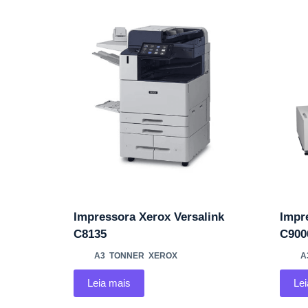
Impressora Xerox Versalink
Impr
C8135
C900
A3
,
TONNER
,
XEROX
A
Leia mais
Le