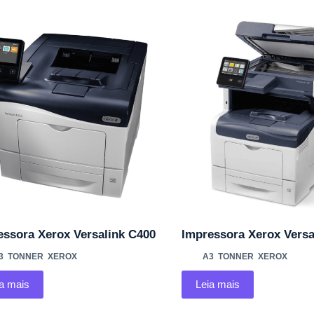
essora Xerox Versalink C400
Impressora Xerox Versa
3
,
TONNER
,
XEROX
A3
,
TONNER
,
XEROX
ia mais
Leia mais