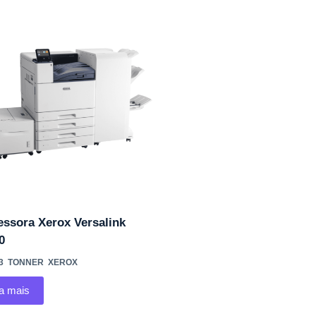
essora Xerox Versalink
0
3
,
TONNER
,
XEROX
ia mais