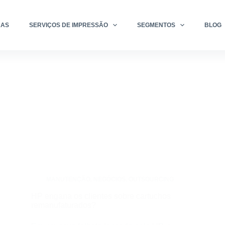
RAS
SERVIÇOS DE IMPRESSÃO
SEGMENTOS
BLOG
MANUTENÇÃO
,
NEGÓCIOS
,
OUTSOURCING
HP engana os clientes sobre cartuchos
remanufaturados?