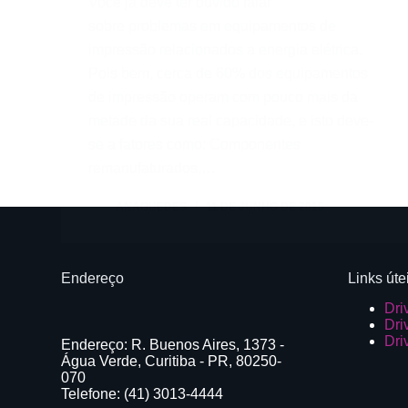
Você já deve ter ouvido falar
sobre problemas em equipamentos de
impressão relacionados a energia elétrica.
Pois bem, cerca de 60% dos equipamentos
de impressão operam com pouco mais da
metade da sua real capacidade, e isto deve-
se a fatores como: Componentes
remanufaturados,…
ANAGUEDES
11 DE JUNHO DE 2015
Endereço
Links úte
Dri
Dri
Dri
Endereço: R. Buenos Aires, 1373 -
Água Verde, Curitiba - PR, 80250-
070
Telefone: (41) 3013-4444