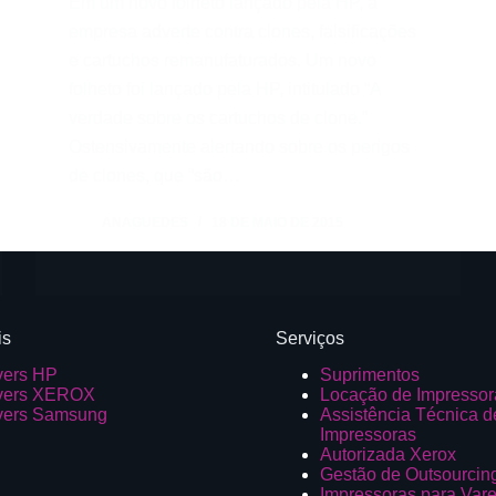
Em um novo folheto lançado pela HP, a
empresa adverte contra clones, falsificações
e cartuchos remanufaturados. Um novo
folheto foi lançado pela HP, intitulado “A
verdade sobre os cartuchos de clone.”
Ostensivamente alertando sobre os perigos
de clones, que “são…
ANAGUEDES
18 DE MAIO DE 2015
is
Serviços
vers HP
Suprimentos
vers XEROX
Locação de Impressor
vers Samsung
Assistência Técnica d
Impressoras
Autorizada Xerox
Gestão de Outsourcin
Impressoras para Vare