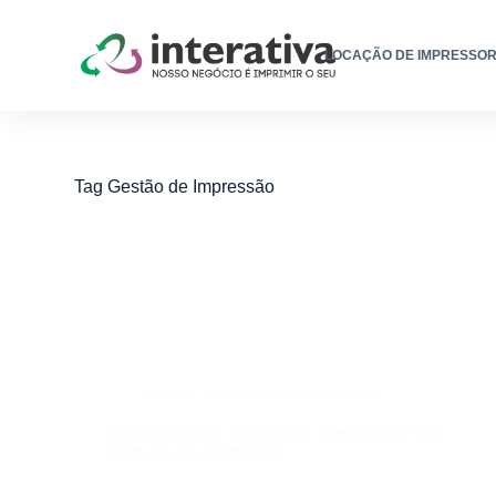
LOCAÇÃO DE IMPRESSO
Tag
Gestão de Impressão
GESTÃO
,
NEGÓCIOS
,
OUTSOURCING
Os 5 principais problemas energéticos nos
parques de impressão